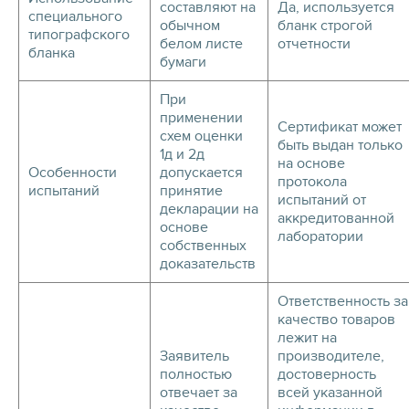
составляют на
Да, используется
специального
обычном
бланк строгой
типографского
белом листе
отчетности
бланка
бумаги
При
применении
Сертификат может
схем оценки
быть выдан только
1д и 2д
на основе
Особенности
допускается
протокола
испытаний
принятие
испытаний от
декларации на
аккредитованной
основе
лаборатории
собственных
доказательств
Ответственность за
качество товаров
лежит на
Заявитель
производителе,
полностью
достоверность
отвечает за
всей указанной