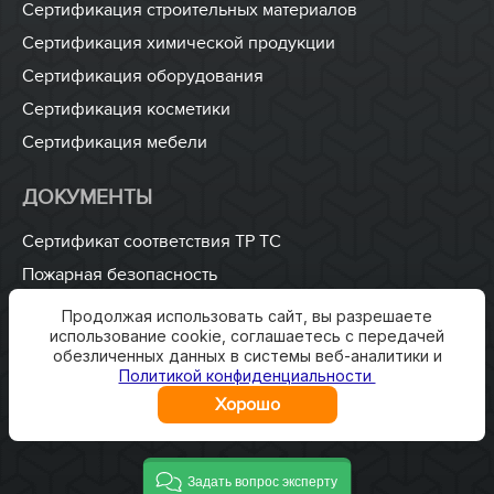
Сертификация строительных материалов
Сертификация химической продукции
Сертификация оборудования
Сертификация косметики
Сертификация мебели
ДОКУМЕНТЫ
Сертификат соответствия ТР ТС
Пожарная безопасность
ISO 9001
Продолжая использовать сайт, вы разрешаете
использование cookie, соглашаетесь с передачей
Разработка технических условий
обезличенных данных в системы веб-аналитики и
Разработка паспорта безопасности
Политикой конфиденциальности
Хорошо
Задать вопрос эксперту