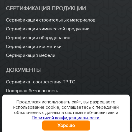
СЕРТИФИКАЦИЯ ПРОДУКЦИИ
Сертификация строительных материалов
Сертификация химической продукции
Сертификация оборудования
Сертификация косметики
Сертификация мебели
ДОКУМЕНТЫ
Сертификат соответствия ТР ТС
Пожарная безопасность
ISO 9001
Продолжая использовать сайт, вы разрешаете
использование cookie, соглашаетесь с передачей
Разработка технических условий
обезличенных данных в системы веб-аналитики и
Разработка паспорта безопасности
Политикой конфиденциальности
Хорошо