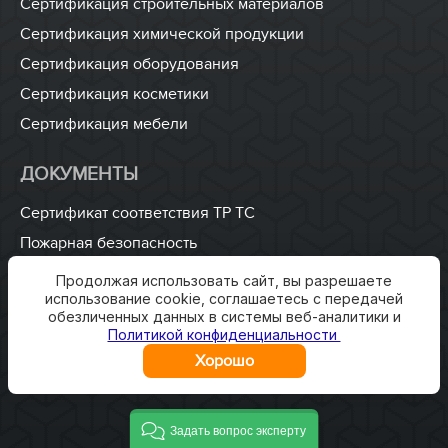
Сертификация строительных материалов
Сертификация химической продукции
Сертификация оборудования
Сертификация косметики
Сертификация мебели
ДОКУМЕНТЫ
Сертификат соответствия ТР ТС
Пожарная безопасность
ISO 9001
Продолжая использовать сайт, вы разрешаете
использование cookie, соглашаетесь с передачей
Разработка технических условий
обезличенных данных в системы веб-аналитики и
Разработка паспорта безопасности
Политикой конфиденциальности
Хорошо
Задать вопрос эксперту