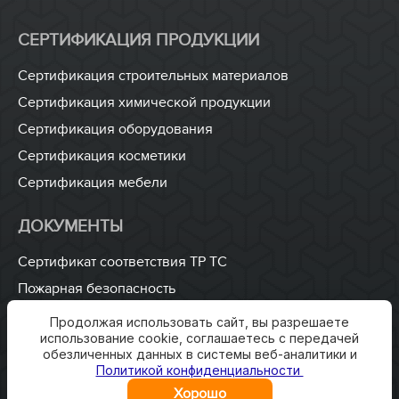
СЕРТИФИКАЦИЯ ПРОДУКЦИИ
Сертификация строительных материалов
Сертификация химической продукции
Сертификация оборудования
Сертификация косметики
Сертификация мебели
ДОКУМЕНТЫ
Сертификат соответствия ТР ТС
Пожарная безопасность
ISO 9001
Продолжая использовать сайт, вы разрешаете
использование cookie, соглашаетесь с передачей
Разработка технических условий
обезличенных данных в системы веб-аналитики и
Разработка паспорта безопасности
Политикой конфиденциальности
Хорошо