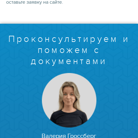
оставьте заявку на сайте.
Проконсультируем и
поможем с
документами
Валерия Гроссберг