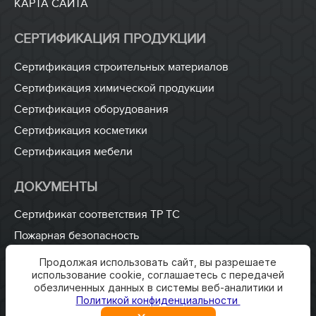
КАРТА САЙТА
СЕРТИФИКАЦИЯ ПРОДУКЦИИ
Сертификация строительных материалов
Сертификация химической продукции
Сертификация оборудования
Сертификация косметики
Сертификация мебели
ДОКУМЕНТЫ
Сертификат соответствия ТР ТС
Пожарная безопасность
ISO 9001
Продолжая использовать сайт, вы разрешаете
использование cookie, соглашаетесь с передачей
Разработка технических условий
обезличенных данных в системы веб-аналитики и
Разработка паспорта безопасности
Политикой конфиденциальности