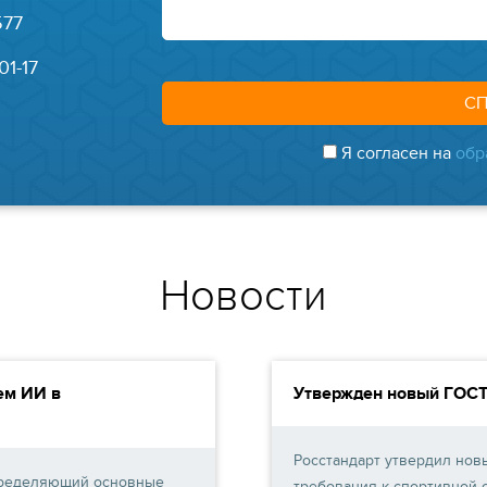
577
01-17
Я согласен на
обр
Новости
ем ИИ в
Утвержден новый ГОСТ
Росстандарт утвердил нов
определяющий основные
требования к спортивной о